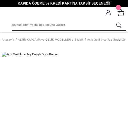
KAPIDA ÖDEME ve KREDİ KARTINA TAKSİT SEÇENEĞİ!
Anasayfa
ALTIN KAPLAMA ve ÇELİK MODELLER
Bileklik
Açık Gold İnce Taş Geçişli Zin