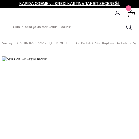
KAPIDA ÖDEME ve KREDİ KARTINA TAKSİT SEÇENEĞİ!
Anasayfa
ALTIN KAPLAMA ve ÇELİK MODELLER
Bileklik
Altın Kaplama Bileklikler
Açık