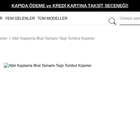
KAPIDA ÖDEME ve KREDİ KARTINA TAKSİT SEÇENEĞİ!
ER
YENİ GELENLER
TÜM MODELLER
peler
Altın Kaplama İthal Tamamı Taşlı Tombul Küpeler