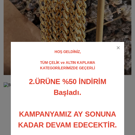
HOŞ GELDİNİZ,
TÜM ÇELİK ve ALTIN KAPLAMA
KATEGORİLERİMİZDE GEÇERLİ
2.ÜRÜNE %50 İNDİRİM
Başladı.
KAMPANYAMIZ AY SONUNA
KADAR DEVAM EDECEKTİR.