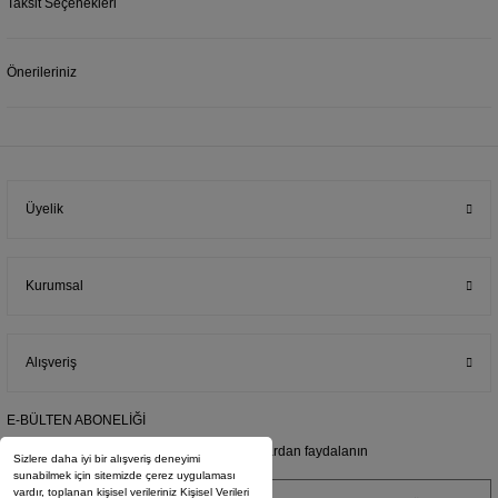
Taksit Seçenekleri
Önerileriniz
Üyelik
Kurumsal
Alışveriş
E-BÜLTEN ABONELİĞİ
E-posta adresimize kayıt olarak kampanyalardan faydalanın
Sizlere daha iyi bir alışveriş deneyimi
sunabilmek için sitemizde çerez uygulaması
vardır, toplanan kişisel verileriniz Kişisel Verileri