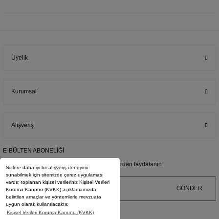
Üyelik
Kurumsal
Alışveriş
E-BÜLTEN ABONELİĞİ
E-posta adresimize kayıt olarak kampanyalardan faydalanın
Sizlere daha iyi bir alışveriş deneyimi
sunabilmek için sitemizde çerez uygulaması
vardır, toplanan kişisel verileriniz Kişisel Verileri
GÖNDER
Koruma Kanunu (KVKK) açıklamamızda
belirtilen amaçlar ve yöntemlerle mevzuata
uygun olarak kullanılacaktır.
Kişisel Verileri Koruma Kanunu (KVKK)