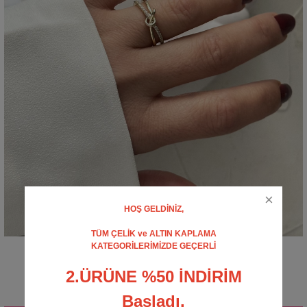
HOŞ GELDİNİZ,
TÜM ÇELİK ve ALTIN KAPLAMA
KATEGORİLERİMİZDE GEÇERLİ
Düğüm Yüzük
0 - Yorum Yap
2.ÜRÜNE %50 İNDİRİM
400,00 TL
Başladı.