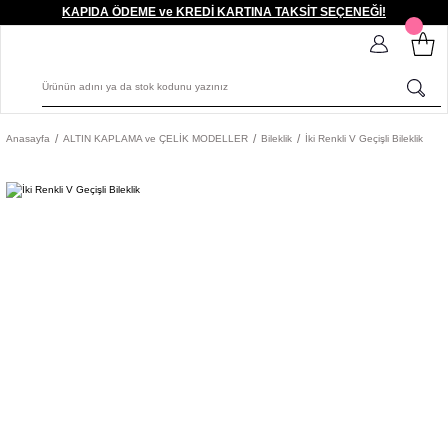
KAPIDA ÖDEME ve KREDİ KARTINA TAKSİT SEÇENEĞİ!
Anasayfa
ALTIN KAPLAMA ve ÇELİK MODELLER
Bileklik
İki Renkli V Geçişli Bileklik