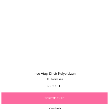
İnce Ataç Zincir Kolye|Uzun
0 - Yorum Yap
650,00 TL
SEPETE EKLE
Karşılaştır