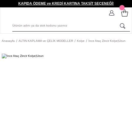
KAPIDA ÖDEME ve KREDİ KARTINA TAKSİT SEÇENEĞİ!
Anasayfa
ALTIN KAPLAMA ve ÇELİK MODELLER
Kolye
İnce Ataç Zincir Kolye|Uzun