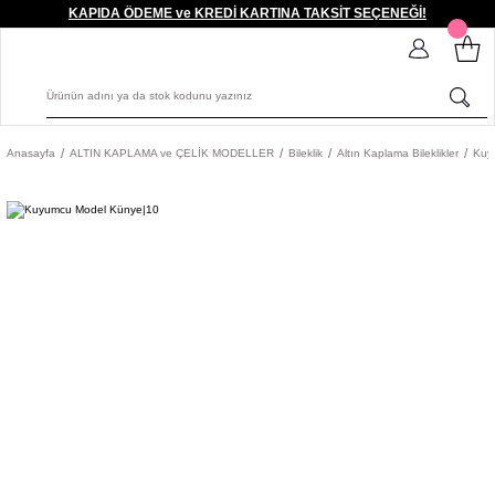
KAPIDA ÖDEME ve KREDİ KARTINA TAKSİT SEÇENEĞİ!
Anasayfa
ALTIN KAPLAMA ve ÇELİK MODELLER
Bileklik
Altın Kaplama Bileklikler
Kuy