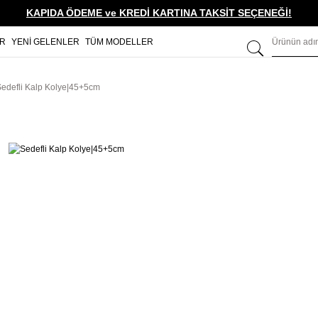
KAPIDA ÖDEME ve KREDİ KARTINA TAKSİT SEÇENEĞİ!
ER
YENİ GELENLER
TÜM MODELLER
edefli Kalp Kolye|45+5cm