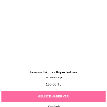
Tasarım Kıkırdak Küpe-Turkuaz
0 - Yorum Yap
150,00 TL
GELINCE HABER VER
Karşılaştır