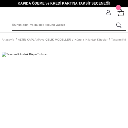
KAPIDA ÖDEME ve KREDİ KARTINA TAKSİT SEÇENEĞİ!
Anasayfa
ALTIN KAPLAMA ve ÇELİK MODELLER
Küpe
Kıkırdak Küpeler
Tasarım Kık