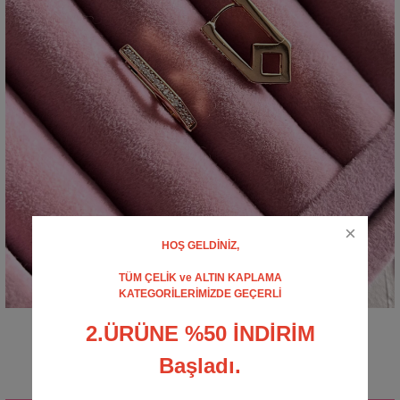
HOŞ GELDİNİZ,
TÜM ÇELİK ve ALTIN KAPLAMA
KATEGORİLERİMİZDE GEÇERLİ
2.ÜRÜNE %50 İNDİRİM
Taşlı Çokgen Küpe
0 - Yorum Yap
Başladı.
250,00 TL