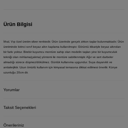
Ürün Bilgisi
İthal, Vıp özel üretim silver renktedir. Ürün üzerinde gerçek zirkon taşlar bulunmaktadır. Ürün
üretiminde birinci sınıf beyaz altın kaplama kullanılmıştır. Görüntü itibariyle beyaz altından
bir farkı yoktur. Birebir kuyumcu montüre sahip olan modelin taşları yine bir kuyumculuk
tekniği olan mıhlama(çakma) yöntemi ile montüre sabitlenmiştir. Ağır ve sert darbeler
almadığı sürece düşmez/dökülmez. Günlük kullanıma uygundur. Suya dayanıklı ve
antialerjiktir. Uzun ömürlü kullanım için kimyasal temasına dikkat edilmesi önerilir. Künye
uzunluğu 20cm dir.
Yorumlar
Taksit Seçenekleri
Önerileriniz