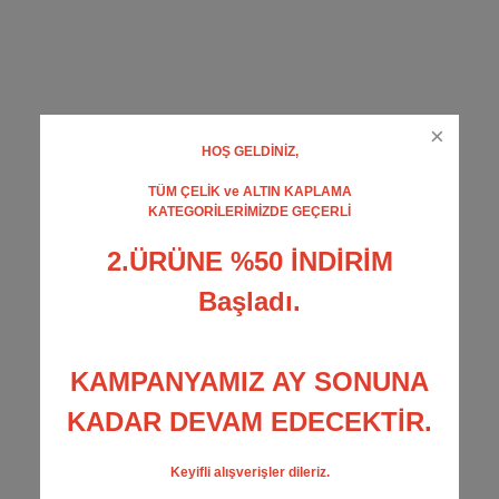
HOŞ GELDİNİZ,
TÜM ÇELİK ve ALTIN KAPLAMA
KATEGORİLERİMİZDE GEÇERLİ
2.ÜRÜNE %50 İNDİRİM
Başladı.
KAMPANYAMIZ AY SONUNA
KADAR DEVAM EDECEKTİR.
Keyifli alışverişler dileriz.