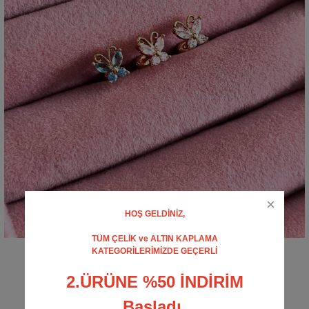
HOŞ GELDİNİZ,
TÜM ÇELİK ve ALTIN KAPLAMA
KATEGORİLERİMİZDE GEÇERLİ
Tragus Küpeler | No.10
0 - Yorum Yap
2.ÜRÜNE %50 İNDİRİM
150,00 TL
Başladı.