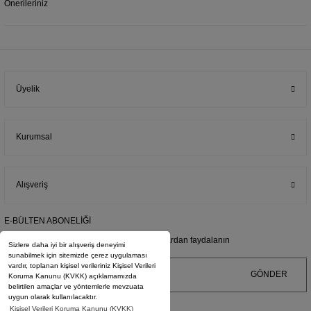
Önerileriniz
Üyelik
Kurumsal
Alışveriş
E-BÜLTEN ABONELİĞİ
E-posta adresimize kayıt olarak kampanyalardan faydalanın
Sizlere daha iyi bir alışveriş deneyimi
sunabilmek için sitemizde çerez uygulaması
vardır, toplanan kişisel verileriniz Kişisel Verileri
GÖNDER
Koruma Kanunu (KVKK) açıklamamızda
belirtilen amaçlar ve yöntemlerle mevzuata
uygun olarak kullanılacaktır.
Kişisel Verileri Koruma Kanunu (KVKK)