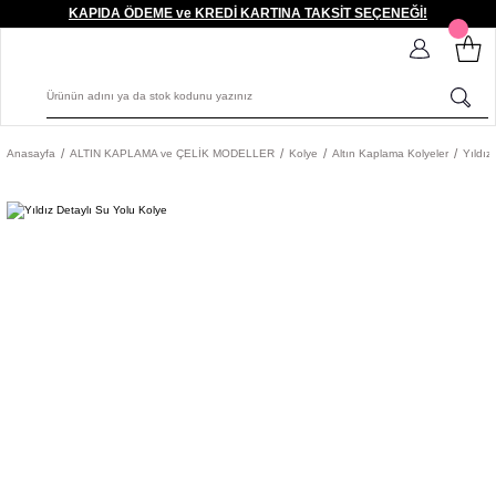
KAPIDA ÖDEME ve KREDİ KARTINA TAKSİT SEÇENEĞİ!
Anasayfa
ALTIN KAPLAMA ve ÇELİK MODELLER
Kolye
Altın Kaplama Kolyeler
Yıldız