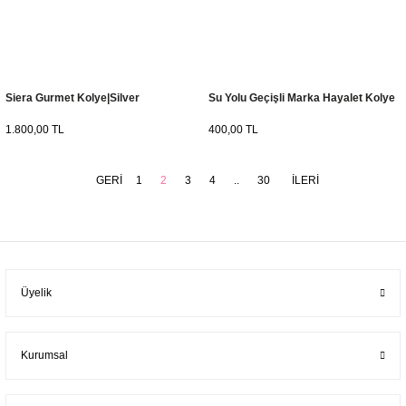
Siera Gurmet Kolye|Silver
Su Yolu Geçişli Marka Hayalet Kolye
1.800,00 TL
400,00 TL
1
2
3
4
..
30
Üyelik
Kurumsal